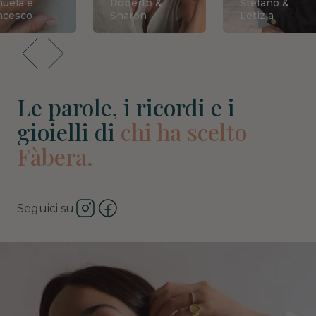
uela e
Roberto &
Stefano &
ncesco
Sharon
Letizia
Le parole, i ricordi e i
gioielli di
chi ha scelto
Fàbera.
Seguici su