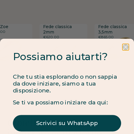
 Zoe
 Zoe
 Zoe
Fede classica
Fede classica
Fede classica
Fede classica
Fede classica
Fede classica
.00
.00
.00
2mm
2mm
2mm
3,5mm
3,5mm
3,5mm
€
€
€
620.00
620.00
620.00
€
€
€
865.00
865.00
865.00
Possiamo aiutarti?
Che tu stia esplorando o non sappia
da dove iniziare, siamo a tua
disposizione.
Se ti va possiamo iniziare da qui:
Gioielli preziosi da
Scrivici su WhatsApp
indossare ogni giorno