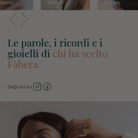
ncesco
Sharon
Letizia
Le parole, i ricordi e i
gioielli di
chi ha scelto
Fàbera.
Seguici su