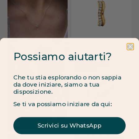
Possiamo aiutarti?
Ear cuff Luce
Ear cuff Luce
Ear cuff Luce
Eternity Leona
Eternity Leona
Eternity Leona
Da
Da
Da
€
€
€
530.00
530.00
530.00
€
€
€
2,230.00
2,230.00
2,230.00
Che tu stia esplorando o non sappia
da dove iniziare, siamo a tua
disposizione.
Se ti va possiamo iniziare da qui:
Scrivici su WhatsApp
Fedina Amélie
Fedina Amélie
Fedina Amélie
Orecchino Arabesque
Orecchino Arabesque
Orecchino Arabesque