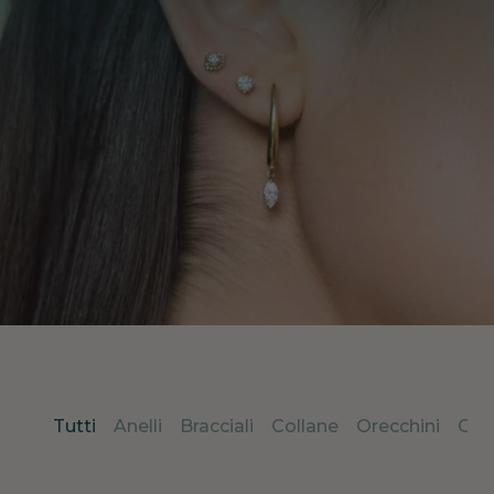
Tutti
Anelli
Bracciali
Collane
Orecchini
Cio