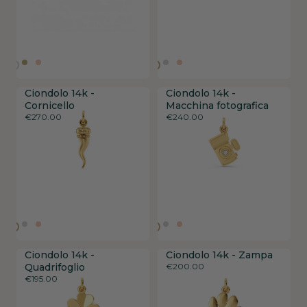
Ciondolo 14k -
Ciondolo 14k -
Ciondolo 14k -
Ciondolo 14k -
Ciondolo 14k -
Ciondolo 14k -
Cornicello
Cornicello
Cornicello
Macchina fotografica
Macchina fotografica
Macchina fotografica
€
€
€
270.00
270.00
270.00
€
€
€
240.00
240.00
240.00
Ciondolo 14k -
Ciondolo 14k -
Ciondolo 14k -
Ciondolo 14k - Zampa
Ciondolo 14k - Zampa
Ciondolo 14k - Zampa
Quadrifoglio
Quadrifoglio
Quadrifoglio
€
€
€
200.00
200.00
200.00
€
€
€
195.00
195.00
195.00