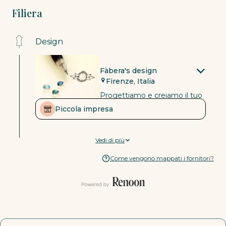
Filiera
Design
Fàbera's design
Firenze, Italia
Progettiamo e creiamo il tuo
gioiello in Italia, a Firenze, nel
Piccola impresa
nostro laboratorio orafo
Materie prime
Vedi di più
Come vengono mappati i fornitori?
Fenix Diamonds
Anversa, Belgio
Piccola impresa
In qualità di fornitore
Dichiarato
certificato carbon neutral,
Fenix hanno raggiunto il
100% di neutralità climatica