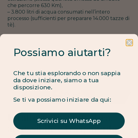
che percorre 630 Km),
– 3.800 litri di acqua consumati nell’intero
processo (sufficienti per preparare 14.000 tazze di
tè).
Possiamo aiutarti?
Che tu stia esplorando o non sappia
da dove iniziare, siamo a tua
disposizione.
Se ti va possiamo iniziare da qui:
Un’alternativa più etica,
Scrivici su WhatsApp
accessibile e trasparente:
i