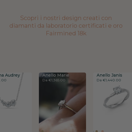
Scopri i nostri design creati con
diamanti da laboratorio certificati e oro
Fairmined 18k
na Audrey
na Audrey
na Audrey
Anello Marie
Anello Marie
Anello Marie
Anello Janis
Anello Janis
Anello Janis
0.00
0.00
0.00
Da
Da
Da
€
€
€
1,365.00
1,365.00
1,365.00
Da
Da
Da
€
€
€
1,440.00
1,440.00
1,440.00