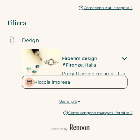
Come sono stati assegnati?
Filiera
Design
Fàbera's design
Firenze, Italia
Progettiamo e creiamo il tuo
gioiello in Italia, a Firenze, nel
Piccola impresa
nostro laboratorio orafo
Materie prime
Vedi di più
Come vengono mappati i fornitori?
Fenix Diamonds
Anversa, Belgio
Piccola impresa
In qualità di fornitore
Dichiarato
certificato carbon neutral,