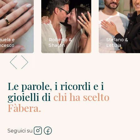
uela e
Roberto &
Stefano &
ncesco
Sharon
Letizia
Le parole, i ricordi e i
gioielli di
chi ha scelto
Fàbera.
Seguici su