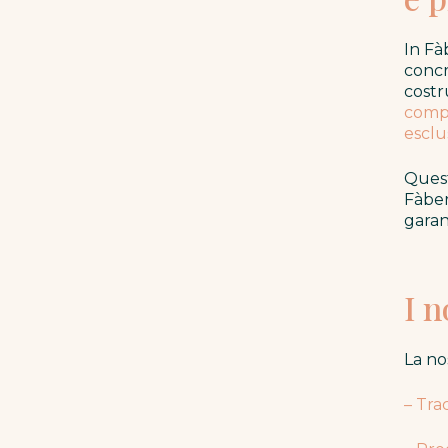
In Fà
concr
costr
comp
esclu
Quest
Fàber
garan
I n
La no
– Tra