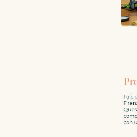
Pr
I gio
Firen
Quest
compl
con u