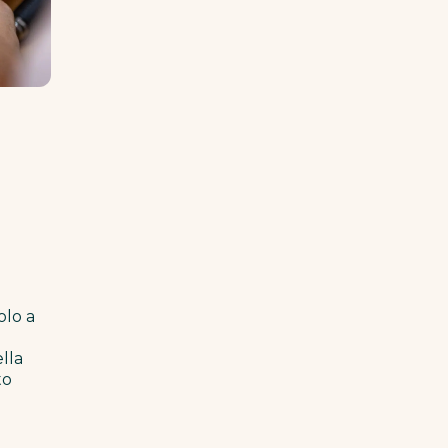
olo a
lla
to