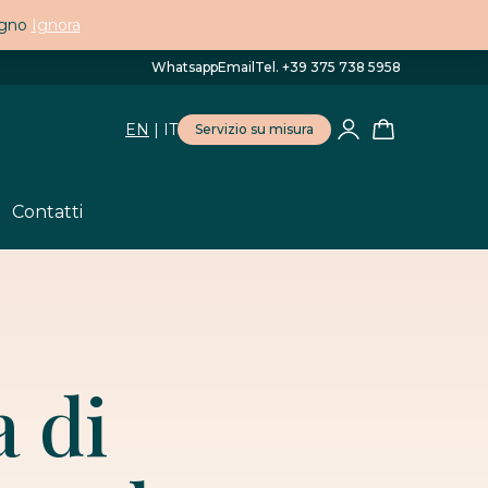
egno
Ignora
Whatsapp
Email
Tel. +39 375 738 5958
EN
|
IT
Servizio su misura
Contatti
a di