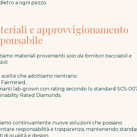
dietro a ogni pezzo.
teriali e approvvigionamento
sponsabile
zziamo materiali provenienti
solo da fornitori tracciabili e
bili
.
e scelte che adottiamo rientrano:
 Fairmined,
manti lab-grown con rating secondo lo standard SCS-00
inability Rated Diamonds.
iamo continuamente nuove soluzioni che possano
tare responsabilità e trasparenza, mantenendo standa
ti di qualità e design.