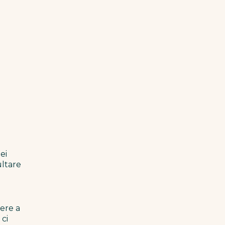
ei
ultare
tere a
 ci