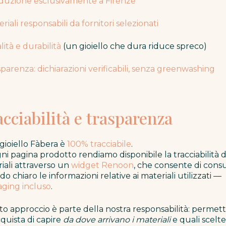
duzione esclusivamente a Firenze
eriali responsabili da fornitori selezionati
lità e durabilità
(un gioiello che dura riduce spreco)
sparenza: dichiarazioni verificabili, senza greenwashing
cciabilità e trasparenza
gioiello Fàbera è
100% tracciabile
.
ni pagina prodotto rendiamo disponibile la tracciabilità d
iali attraverso un
widget Renoon
, che consente di cons
do chiaro le informazioni relative ai materiali utilizzati —
ging incluso
.
o approccio è parte della nostra responsabilità: permet
cquista di capire
da dove arrivano i materiali
e quali scelte