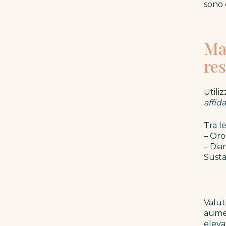
sono 
Ma
re
Utili
affida
Tra l
– Oro
– Dia
Susta
Valut
aumen
eleva