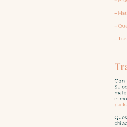
– Pro
– Mat
– Qua
– Tra
Tra
Ogni 
Su og
mater
in mo
packa
Quest
chi a